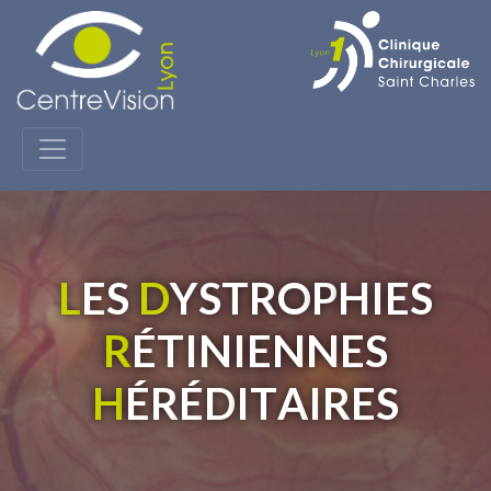
L
E
S
D
Y
S
T
R
O
P
H
I
E
S
R
É
T
I
N
I
E
N
N
E
S
H
É
R
É
D
I
T
A
I
R
E
S