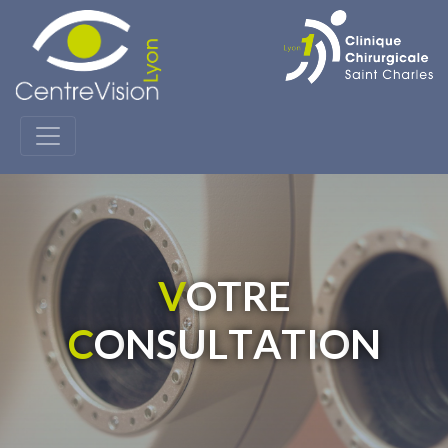
V
O
T
R
E
C
O
N
S
U
L
T
A
T
I
O
N